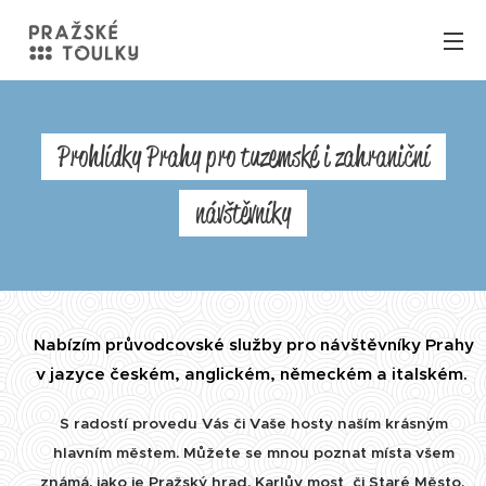
Prohlídky Prahy pro tuzemské i zahraniční
návštěvníky
Nabízím průvodcovské služby pro návštěvníky Prahy
v jazyce českém, anglickém, německém a italském.
S radostí provedu Vás či Vaše hosty naším krásným
hlavním městem. Můžete se mnou poznat místa všem
známá, jako je Pražský hrad, Karlův most či Staré Město,